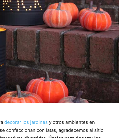
ra
decorar los jardines
y otros ambientes en
se confeccionan con latas, agradecemos al sitio