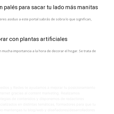
n palés para sacar tu lado más manitas
eres asiduo a este portal sabrás de sobra lo que significan,
rar con plantas artificiales
 mucha importancia a la hora de decorar el hogar. Se trata de
edios y Redes te ayudamos a mejorar tu posicionamiento
nternet gracias al content marketing. Realizamos
S
ategias de contenidos y disponemos de redactores
cializados en distintas temáticas, formadores para que tu
o mantengas tu blog/web y diseñadores/desarrolladores