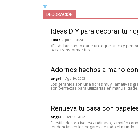
DECORACIÓN
Ideas DIY para decorar tu h
Silvia
-
Jul 19, 2024
¿Estás buscando darle un toque único y persona
para transformar tus...
Adornos hechos a mano con
angel
-
Ago 10, 2023
Los geranios son una flores muy llamativas gr
son perfectas para utilizarlas en manualidades
Renueva tu casa con papeles
angel
-
Oct 18, 2022
El estilo decorativo escandinavo, también cono
tendencias en los hogares de todo el mundo...