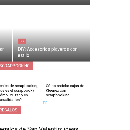
DIY
ar
DIY: Accesorios playeros con
estilo
SCRAPBOOKING
cnica de scrapbooking:
Cómo reciclar cajas de
ué es el scrapbook?
Kleenex con
ómo utilizarlo en
scrapbooking
nualidades?
REGALOS
egalos de San Valentín: ideas