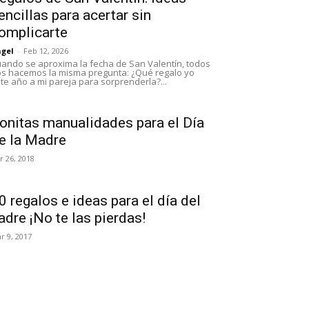
encillas para acertar sin
omplicarte
gel
-
Feb 12, 2026
ando se aproxima la fecha de San Valentín, todos
s hacemos la misma pregunta: ¿Qué regalo yo
te año a mi pareja para sorprenderla?...
onitas manualidades para el Día
e la Madre
r 26, 2018
0 regalos e ideas para el día del
adre ¡No te las pierdas!
r 9, 2017