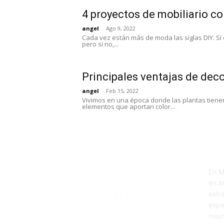
4 proyectos de mobiliario co
angel
-
Ago 9, 2022
Cada vez están más de moda las siglas DIY. Si 
pero si no,...
Principales ventajas de deco
angel
-
Feb 15, 2022
Vivimos en una época donde las plantas tienen
elementos que aportan color...
En M
en I
estr
espe
mism