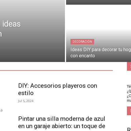
 ideas
n
DECORACIÓN
Ideas DIY para decorar tu hog
con encanto
DIY: Accesorios playeros con
Té
¿Q
estilo
¿C
ma
Jul 5, 2024
a
la
Pintar una silla moderna de azul
en un garaje abierto: un toque de
R