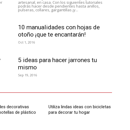
er
artesanal, en casa. Con los siguientes tutoriales
podrás hacer desde pendientes hasta anillos,
pulseras, collares, gargantillas ¡y...
10 manualidades con hojas de
otoño ¡que te encantarán!
Oct 1, 2016
y
5 ideas para hacer jarrones tu
mismo
Sep 19, 2016
es decorativas
Utiliza lindas ideas con bicicletas
botellas de plástico
para decorar tu hogar