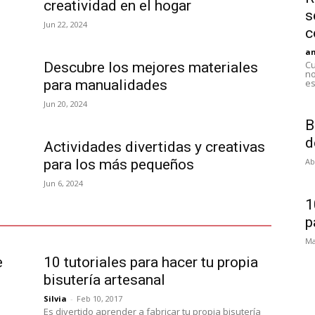
creatividad en el hogar
s
Jun 22, 2024
c
an
Cu
Descubre los mejores materiales
no
para manualidades
es
Jun 20, 2024
B
d
Actividades divertidas y creativas
para los más pequeños
Ab
Jun 6, 2024
1
p
Ma
e
10 tutoriales para hacer tu propia
bisutería artesanal
Silvia
-
Feb 10, 2017
Es divertido aprender a fabricar tu propia bisutería