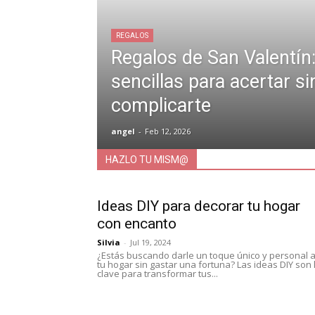
REGALOS
Regalos de San Valentín:
sencillas para acertar si
complicarte
angel
-
Feb 12, 2026
HAZLO TU MISM@
Ideas DIY para decorar tu hogar
con encanto
Silvia
-
Jul 19, 2024
¿Estás buscando darle un toque único y personal 
tu hogar sin gastar una fortuna? Las ideas DIY son 
clave para transformar tus...