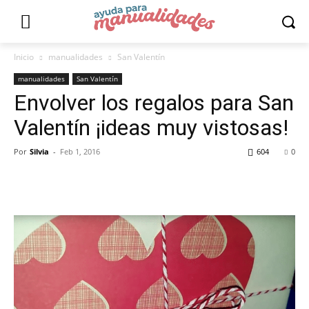
Inicio
manualidades
San Valentín
manualidades
San Valentín
Envolver los regalos para San
Valentín ¡ideas muy vistosas!
Por
Silvia
-
Feb 1, 2016
604
0