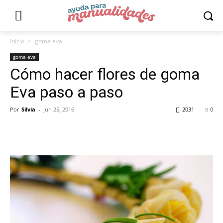
Inicio
goma eva
goma eva
Cómo hacer flores de goma
Eva paso a paso
Por
Silvia
-
Jun 25, 2016
2031
0