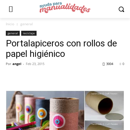
Inicio
general
general
reciclaje
Portalapiceros con rollos de
papel higiénico
Por
angel
-
Feb 23, 2015
3004
0