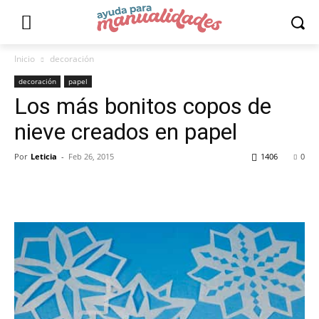
Inicio
decoración
decoración
papel
Los más bonitos copos de
nieve creados en papel
Por
Leticia
-
Feb 26, 2015
1406
0