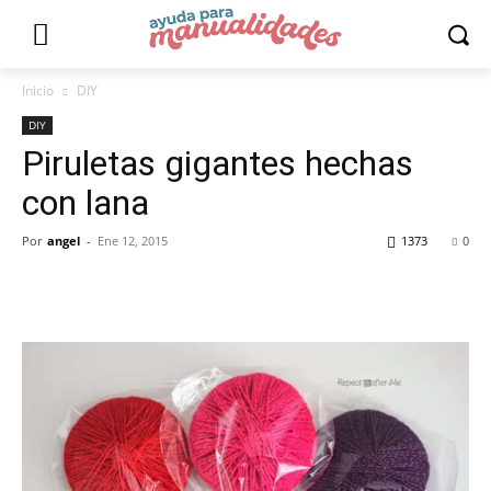
Inicio
DIY
DIY
Piruletas gigantes hechas
con lana
Por
angel
-
Ene 12, 2015
1373
0