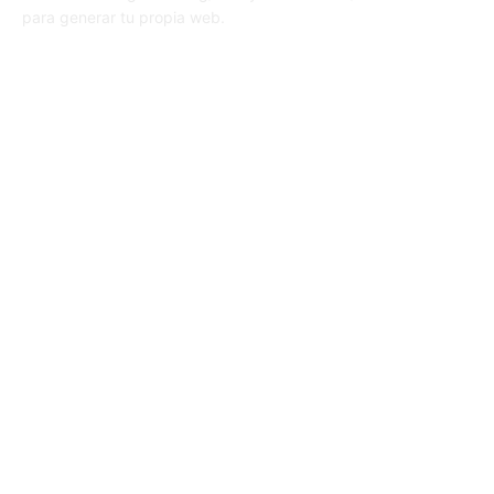
para generar tu propia web.
SÍGUENOS
© 1995-2024 Color Vivo Internet. Otros contenidos se cita fuente.
Aviso legal
Política de privacidad y cookies