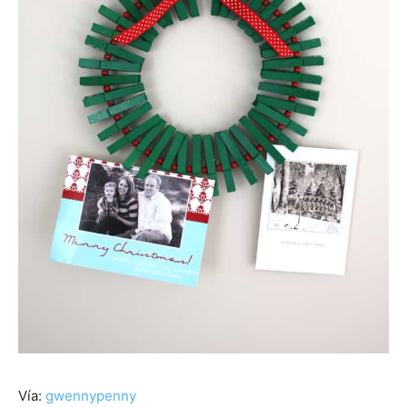
Vía:
gwennypenny