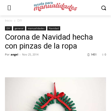
Inicio
DIY
DIY
general
manualidades
Navidad
Corona de Navidad hecha
con pinzas de la ropa
Por
angel
-
Nov 25, 2014
1451
0