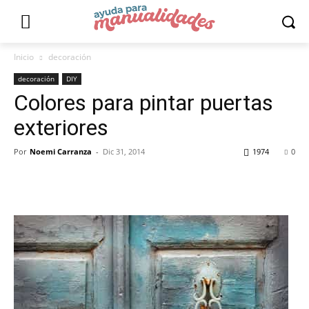
Inicio
decoración
decoración
DIY
Colores para pintar puertas
exteriores
Por
Noemi Carranza
-
Dic 31, 2014
1974
0