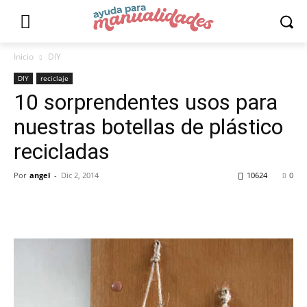
Inicio
DIY
DIY
reciclaje
10 sorprendentes usos para
nuestras botellas de plástico
recicladas
Por
angel
-
Dic 2, 2014
10624
0