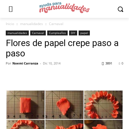
Inicio
manualidades
Carnaval
manualidades
Carnaval
Cumpleaños
DIY
papel
Flores de papel crepe paso a
paso
Por
Noemi Carranza
-
Dic 10, 2014
3891
0