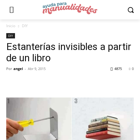
Inicio
DIY
DIY
Estanterías invisibles a partir
de un libro
Por
angel
-
Abr 9, 2015
4875
0