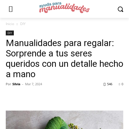
Inicio
DIY
DIY
Manualidades para regalar:
Sorprende a tus seres
queridos con un detalle hecho
a mano
Por
Silvia
-
Mar 7, 2024
546
0