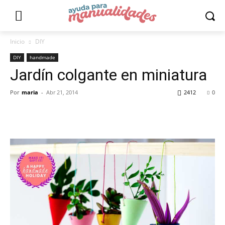
Inicio
DIY
DIY
handmade
Jardín colgante en miniatura
Por
maria
-
Abr 21, 2014
2412
0