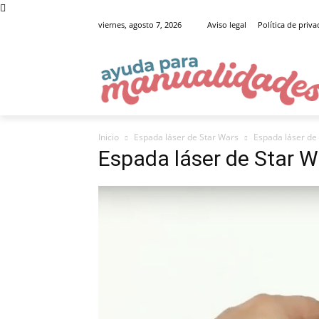
viernes, agosto 7, 2026
Aviso legal
Política de priv
Inicio
Espada láser de Star Wars
Espada láser de
Espada láser de Star W