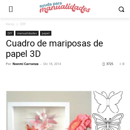
Inicio
DIY
DIY
manualidades
papel
Cuadro de mariposas de
papel 3D
Por
Noemi Carranza
-
Dic 18, 2014
3725
0