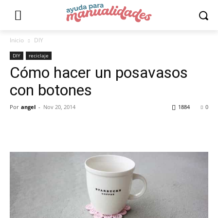
Inicio
DIY
DIY
reciclaje
Cómo hacer un posavasos
con botones
Por
angel
-
Nov 20, 2014
1884
0