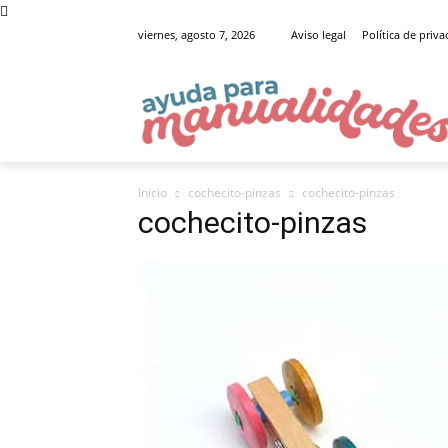
viernes, agosto 7, 2026
Aviso legal
Política de priv
Inicio
cochecito-pinzas
cochecito-pinzas
cochecito-pinzas