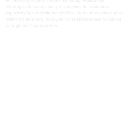
en Internet gracias al content marketing. Realizamos
estrategias de contenidos y disponemos de redactores
especializados en distintas temáticas, formadores para que tu
mismo mantengas tu blog/web y diseñadores/desarrolladores
para generar tu propia web.
SÍGUENOS
© 1995-2024 Color Vivo Internet. Otros contenidos se cita fuente.
Aviso legal
Política de privacidad y cookies