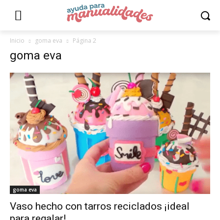
Inicio
goma eva
Página 2
goma eva
goma eva
Vaso hecho con tarros reciclados ¡ideal
para regalar!