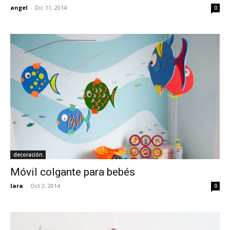
angel
-
Dic 11, 2014
0
decoración
Móvil colgante para bebés
lara
-
Oct 2, 2014
0