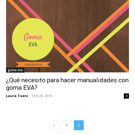
goma eva
¿Qué necesito para hacer manualidades con
goma EVA?
Laura Tuero
-
Feb 26, 2014
0
1
2