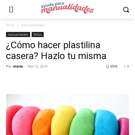
Inicio
manualidades
manualidades
Niños
¿Cómo hacer plastilina
casera? Hazlo tu misma
Por
maria
-
Mar 15, 2014
6555
0