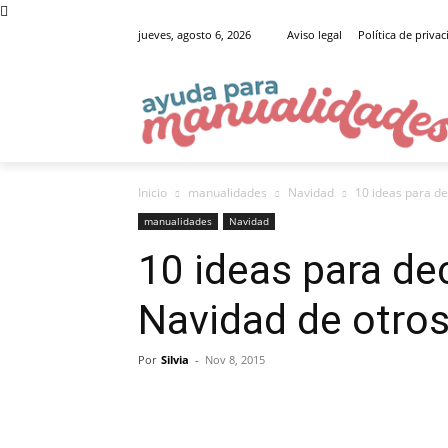
jueves, agosto 6, 2026
Aviso legal
Política de priva
Inicio
manualidades
Navidad
10 ideas para de
manualidades
Navidad
10 ideas para de
Navidad de otro
Por
Silvia
-
Nov 8, 2015